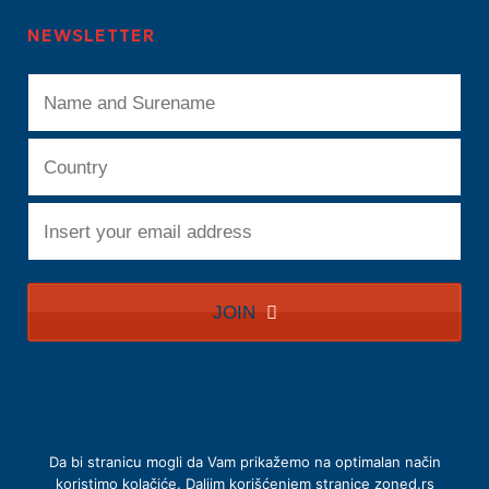
NEWSLETTER
JOIN
T
h
i
s
f
Da bi stranicu mogli da Vam prikažemo na optimalan način
POLITIKA PRIVATNOSTI
i
koristimo kolačiće. Daljim korišćenjem stranice zoned.rs