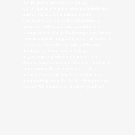
Italije, panoramska vožnja do
Košutnjaka, VIP gala veče sa baletskim
performansom na Belom dvoru
kraljevske porodice Karađorđević i,
naravno, velika parada autentičnih
istorijskih vozila na Kalemegdanu. Sve u
svemu, najveći događaj istorijskih vozila
ikada održan u Beogradu, a Motors
heritage je imao tu čast da ga
organizuje zajedno sa partnerima.
Veoma sam zahvalan svim partnerima i
sponzorima koji su nas podržali, a
naravno i učesnicima i posetiocima
ovogodišnje manifestacije Belogradski
Grand Pri. Vidimo se sledeće godine!