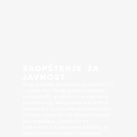
SAOPŠTENJE ZA
JAVNOST
Dragi prijatelji Beogradakog Grand Pri-a
– uspeli smo! Drugu godinu zaredom,
povodom 85. godišnjice od originalne
manifestacije, Beogradski Grand Pri je
ponovo bio na ulicama naše prestonice.
Početak septembra je obeležio vikend
pun događaja: „Umetnost na
točkovima“ u Italijanskom institutu za
kulturu, svečani prijem u Ambasadi